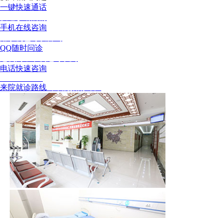
一键快速通话
快速诊断病情
手机在线咨询
用手机也可以咨询
QQ随时问诊
这次问，下次还可以问
电话快速咨询
02886129902
来院就诊路线
（来院指南针）