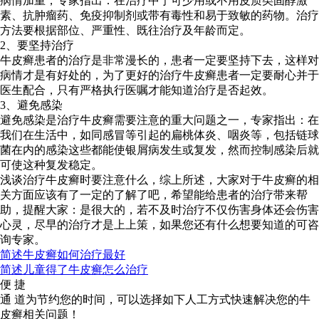
病情加重，专家指出：在治疗中宁可少用或不用皮质类固醇激
素、抗肿瘤药、免疫抑制剂或带有毒性和易于致敏的药物。治疗
方法要根据部位、严重性、既往治疗及年龄而定。
2、要坚持治疗
牛皮癣患者的治疗是非常漫长的，患者一定要坚持下去，这样对
病情才是有好处的，为了更好的治疗牛皮癣患者一定要耐心并于
医生配合，只有严格执行医嘱才能知道治疗是否起效。
3、避免感染
避免感染是治疗牛皮癣需要注意的重大问题之一，专家指出：在
我们在生活中，如同感冒等引起的扁桃体炎、咽炎等，包括链球
菌在内的感染这些都能使银屑病发生或复发，然而控制感染后就
可使这种复发稳定。
浅谈治疗牛皮癣时要注意什么，综上所述，大家对于牛皮癣的相
关方面应该有了一定的了解了吧，希望能给患者的治疗带来帮
助，提醒大家：是很大的，若不及时治疗不仅伤害身体还会伤害
心灵，尽早的治疗才是上上策，如果您还有什么想要知道的可咨
询专家。
简述牛皮癣如何治疗最好
简述儿童得了牛皮癣怎么治疗
便 捷
通 道
为节约您的时间，可以选择如下人工方式快速解决您的牛
皮癣相关问题！