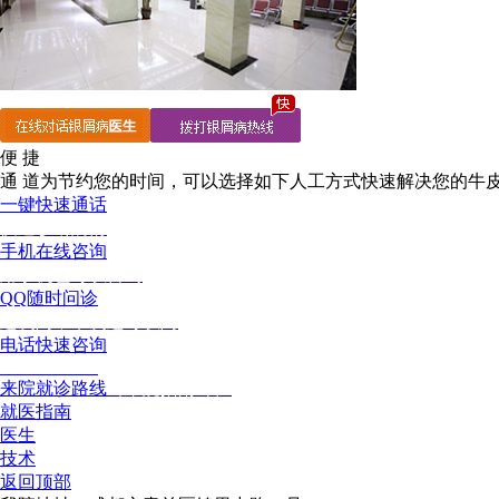
便 捷
通 道
为节约您的时间，可以选择如下人工方式快速解决您的牛
一键快速通话
快速诊断病情
手机在线咨询
用手机也可以咨询
QQ随时问诊
这次问，下次还可以问
电话快速咨询
02886129902
来院就诊路线
（来院指南针）
就医指南
医生
技术
返回顶部