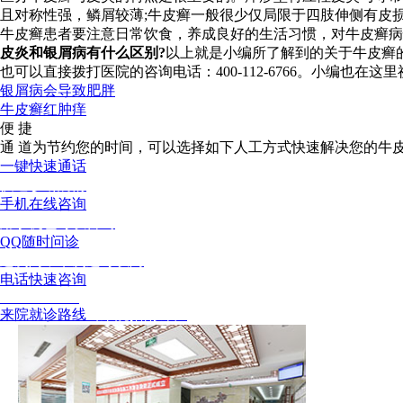
且对称性强，鳞屑较薄;牛皮癣一般很少仅局限于四肢伸侧有皮
牛皮癣患者要注意日常饮食，养成良好的生活习惯，对牛皮癣病
皮炎和银屑病有什么区别?
以上就是小编所了解到的关于牛皮癣
也可以直接拨打医院的咨询电话：400-112-6766。小编也
银屑病会导致肥胖
牛皮癣红肿痒
便 捷
通 道
为节约您的时间，可以选择如下人工方式快速解决您的牛
一键快速通话
快速诊断病情
手机在线咨询
用手机也可以咨询
QQ随时问诊
这次问，下次还可以问
电话快速咨询
02886129902
来院就诊路线
（来院指南针）