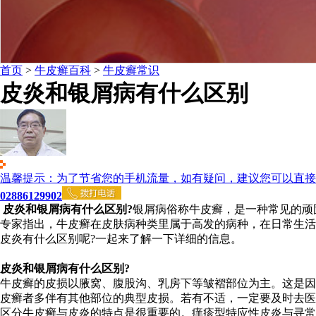
首页
>
牛皮癣百科
>
牛皮癣常识
皮炎和银屑病有什么区别
温馨提示：为了节省您的手机流量，如有疑问，建议您可以直接
02886129902
皮炎和银屑病有什么区别?
银屑病俗称牛皮癣，是一种常见的顽
专家指出，牛皮癣在皮肤病种类里属于高发的病种，在日常生活
皮炎有什么区别呢?一起来了解一下详细的信息。
皮炎和银屑病有什么区别?
牛皮癣的皮损以腋窝、腹股沟、乳房下等皱褶部位为主。这是因
皮癣者多伴有其他部位的典型皮损。若有不适，一定要及时去医
区分牛皮癣与皮炎的特点是很重要的。痒疹型特应性皮炎与寻常