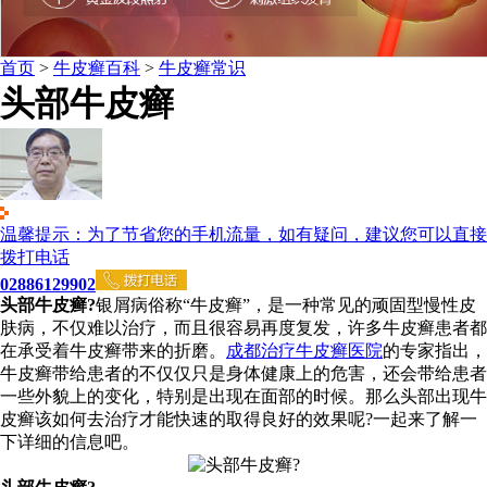
首页
>
牛皮癣百科
>
牛皮癣常识
头部牛皮癣
温馨提示：为了节省您的手机流量，如有疑问，建议您可以直接
拨打电话
02886129902
头部牛皮癣?
银屑病俗称“牛皮癣”，是一种常见的顽固型慢性皮
肤病，不仅难以治疗，而且很容易再度复发，许多牛皮癣患者都
在承受着牛皮癣带来的折磨。
成都治疗牛皮癣医院
的专家指出，
牛皮癣带给患者的不仅仅只是身体健康上的危害，还会带给患者
一些外貌上的变化，特别是出现在面部的时候。那么头部出现牛
皮癣该如何去治疗才能快速的取得良好的效果呢?一起来了解一
下详细的信息吧。