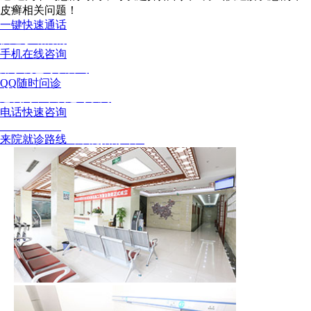
皮癣相关问题！
一键快速通话
快速诊断病情
手机在线咨询
用手机也可以咨询
QQ随时问诊
这次问，下次还可以问
电话快速咨询
02886129902
来院就诊路线
（来院指南针）