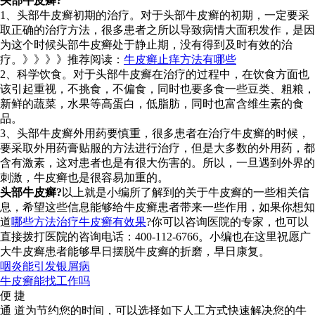
头部牛皮癣?
1、头部牛皮癣初期的治疗。对于头部牛皮癣的初期，一定要采
取正确的治疗方法，很多患者之所以导致病情大面积发作，是因
为这个时候头部牛皮癣处于静止期，没有得到及时有效的治
疗。》》》》推荐阅读：
牛皮癣止痒方法有哪些
2、科学饮食。对于头部牛皮癣在治疗的过程中，在饮食方面也
该引起重视，不挑食，不偏食，同时也要多食一些豆类、粗粮，
新鲜的蔬菜，水果等高蛋白，低脂肪，同时也富含维生素的食
品。
3、头部牛皮癣外用药要慎重，很多患者在治疗牛皮癣的时候，
要采取外用药膏贴服的方法进行治疗，但是大多数的外用药，都
含有激素，这对患者也是有很大伤害的。所以，一旦遇到外界的
刺激，牛皮癣也是很容易加重的。
头部牛皮癣?
以上就是小编所了解到的关于牛皮癣的一些相关信
息，希望这些信息能够给牛皮癣患者带来一些作用，如果你想知
道
哪些方法治疗牛皮癣有效果
?你可以咨询医院的专家，也可以
直接拨打医院的咨询电话：400-112-6766。小编也在这里祝愿广
大牛皮癣患者能够早日摆脱牛皮癣的折磨，早日康复。
咽炎能引发银屑病
牛皮癣能找工作吗
便 捷
通 道
为节约您的时间，可以选择如下人工方式快速解决您的牛