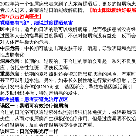
2002年第一个银屑病患者来到了大东海裸晒后，更多的银屑病患
者加入进来，希望通过日晒能缓解病情。
【晒太阳就能治好银屑
病??点击咨询医生】
裸晒要有“度”，细说过度裸晒危害
医生指出，适当的日晒的确可以缓解病痛，然而很多患者没有经
过医学人士的指导而过度暴晒，不仅对银屑病没有益处，反而会
对人体产生极大的危害。
中层危害
：中长期可能会出现皮肤干燥、晒黑，导致晒斑和光照
性皮肤老化;
深层危害
：长期的、过度的、不合理的暴晒会引起一系列不良反
应，包括急性红斑、晒伤反应等;
重层危害
：长期的累积照射还会增加罹患皮肤癌的风险。严重时
甚至可以引起水泡。另外，如果长久慢性地进行紫外线照射，还
会引发患者身体的DNA渐变，基因渐变，导致癌基因激活而引
起皮肤组织肿瘤，特别是鳞癌的发生。
医生提醒：患者要避免治疗误区
误区一：暴晒可有效治疗银屑病
合理的日光浴可以通过紫外线照射增强机体免疫力，减轻银屑病
炎症，从而对银屑病产生积极的治疗作用。但是过度暴晒不仅治
不好银屑病，反而会使银屑病变得更加严重。
误区二：日光浴跟光疗一样