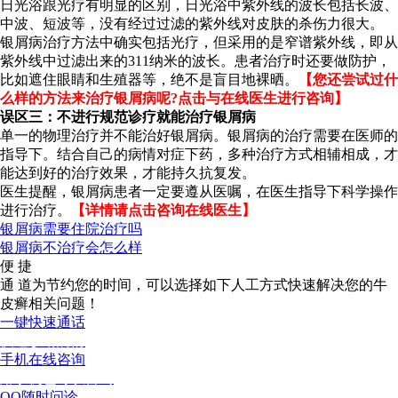
日光浴跟光疗有明显的区别，日光浴中紫外线的波长包括长波、
中波、短波等，没有经过过滤的紫外线对皮肤的杀伤力很大。
银屑病治疗方法中确实包括光疗，但采用的是窄谱紫外线，即从
紫外线中过滤出来的311纳米的波长。患者治疗时还要做防护，
比如遮住眼睛和生殖器等，绝不是盲目地裸晒。
【您还尝试过什
么样的方法来治疗银屑病呢?点击与在线医生进行咨询】
误区三：不进行规范诊疗就能治疗银屑病
单一的物理治疗并不能治好银屑病。银屑病的治疗需要在医师的
指导下。结合自己的病情对症下药，多种治疗方式相辅相成，才
能达到好的治疗效果，才能持久抗复发。
医生提醒，银屑病患者一定要遵从医嘱，在医生指导下科学操作
进行治疗。
【详情请点击咨询在线医生】
银屑病需要住院治疗吗
银屑病不治疗会怎么样
便 捷
通 道
为节约您的时间，可以选择如下人工方式快速解决您的牛
皮癣相关问题！
一键快速通话
快速诊断病情
手机在线咨询
用手机也可以咨询
QQ随时问诊