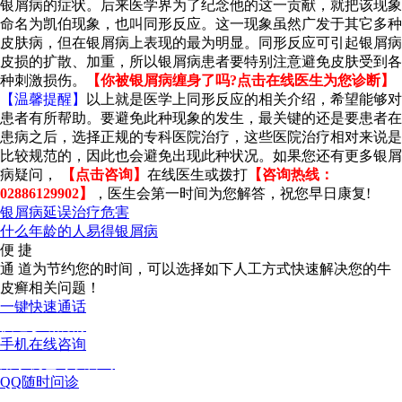
银屑病的症状。后来医学界为了纪念他的这一贡献，就把该现象
命名为凯伯现象，也叫同形反应。这一现象虽然广发于其它多种
皮肤病，但在银屑病上表现的最为明显。同形反应可引起银屑病
皮损的扩散、加重，所以银屑病患者要特别注意避免皮肤受到各
种刺激损伤。
【你被银屑病缠身了吗?点击在线医生为您诊断】
【温馨提醒】
以上就是医学上同形反应的相关介绍，希望能够对
患者有所帮助。要避免此种现象的发生，最关键的还是要患者在
患病之后，选择正规的专科医院治疗，这些医院治疗相对来说是
比较规范的，因此也会避免出现此种状况。如果您还有更多银屑
病疑问，
【点击咨询】
在线医生或拨打
【咨询热线：
02886129902】
，医生会第一时间为您解答，祝您早日康复!
银屑病延误治疗危害
什么年龄的人易得银屑病
便 捷
通 道
为节约您的时间，可以选择如下人工方式快速解决您的牛
皮癣相关问题！
一键快速通话
快速诊断病情
手机在线咨询
用手机也可以咨询
QQ随时问诊
这次问，下次还可以问