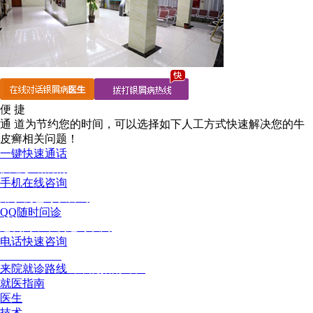
便 捷
通 道
为节约您的时间，可以选择如下人工方式快速解决您的牛
皮癣相关问题！
一键快速通话
快速诊断病情
手机在线咨询
用手机也可以咨询
QQ随时问诊
这次问，下次还可以问
电话快速咨询
02886129902
来院就诊路线
（来院指南针）
就医指南
医生
技术