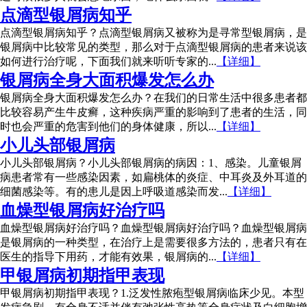
点滴型银屑病知乎
点滴型银屑病知乎？点滴型银屑病又被称为是寻常型银屑病，是
银屑病中比较常见的类型，那么对于点滴型银屑病的患者来说该
如何进行治疗呢，下面我们就来听听专家的...
【详细】
银屑病全身大面积爆发怎么办
银屑病全身大面积爆发怎么办？在我们的日常生活中很多患者都
比较容易产生牛皮癣，这种疾病严重的影响到了患者的生活，同
时也会严重的危害到他们的身体健康，所以...
【详细】
小儿头部银屑病
小儿头部银屑病？小儿头部银屑病的病因：1、感染。儿童银屑
病患者常有一些感染因素，如扁桃体的炎症、中耳炎及外耳道的
细菌感染等。有的患儿是因上呼吸道感染而发...
【详细】
血燥型银屑病好治疗吗
血燥型银屑病好治疗吗？血燥型银屑病好治疗吗？血燥型银屑病
是银屑病的一种类型，在治疗上是需要很多方法的，患者只有在
医生的指导下用药，才能有效果，银屑病的...
【详细】
甲银屑病初期指甲表现
甲银屑病初期指甲表现？1.泛发性脓疱型银屑病临床少见。本型