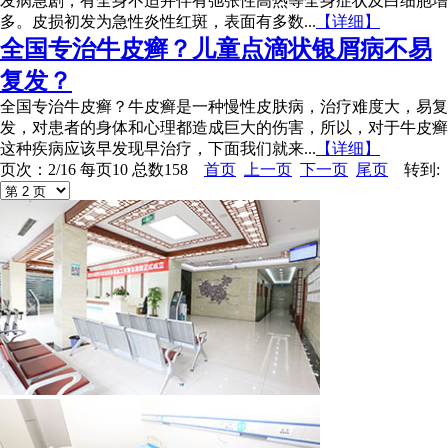
发病急剧，有全身不适并伴有弛张性高热等全身症状及白细胞增
多。皮损初发为急性炎性红斑，表面有多数...
【详细】
全国专治牛皮癣？儿童点滴状银屑病不易
复发？
全国专治牛皮癣？牛皮癣是一种慢性皮肤病，治疗难度大，易复
发，对患者的身体和心理都造成巨大的伤害，所以，对于牛皮癣
这种疾病应该早发现早治疗，下面我们就来...
【详细】
页次：2/16 每页10 总数158
首页
上一页
下一页
尾页
转到: