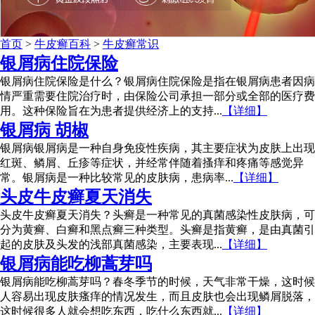
首页
>
牛皮癣百科
>
牛皮癣常识
银屑病住院保险
银屑病住院保险是什么？银屑病住院保险是指在银屑病患者因病
情严重需要住院治疗时，由保险公司承担一部分或全部的医疗费
用。这种保险旨在为患者提供经济上的支持...
【详细】
银屑病 胡椒
银屑病银屑病是一种自身免疫性疾病，其主要症状为皮肤上出现
红斑、鳞屑、丘疹等症状，并经常伴随着搔痒和疼痛等感觉异
常。银屑病是一种比较常见的皮肤病，患病率...
【详细】
头皮牛皮癣夏天消失
头皮牛皮癣夏天消失？头癣是一种常见的真菌感染性皮肤病，可
分为黄癣、白癣和黑点癣三种类型。头癣是指黄癣，是由真菌引
起的皮肤及头发的浅部真菌感染，主要表现...
【详细】
银屑病能吃柳蒿芽吗
银屑病能吃柳蒿芽吗？春冬季节的时候，天气非常干燥，这时候
人容易出现皮肤瘙痒的情况发生，而且皮肤也会出现鳞屑脱落，
这时候很多人就会想吃东西，吃什么东西就...
【详细】