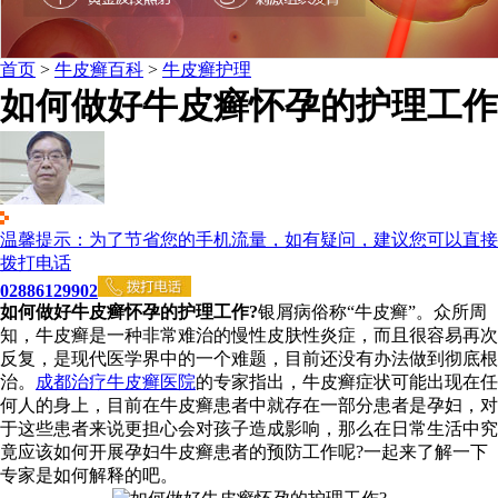
首页
>
牛皮癣百科
>
牛皮癣护理
如何做好牛皮癣怀孕的护理工作
温馨提示：为了节省您的手机流量，如有疑问，建议您可以直接
拨打电话
02886129902
如何做好牛皮癣怀孕的护理工作?
银屑病俗称“牛皮癣”。众所周
知，牛皮癣是一种非常难治的慢性皮肤性炎症，而且很容易再次
反复，是现代医学界中的一个难题，目前还没有办法做到彻底根
治。
成都治疗牛皮癣医院
的专家指出，牛皮癣症状可能出现在任
何人的身上，目前在牛皮癣患者中就存在一部分患者是孕妇，对
于这些患者来说更担心会对孩子造成影响，那么在日常生活中究
竟应该如何开展孕妇牛皮癣患者的预防工作呢?一起来了解一下
专家是如何解释的吧。