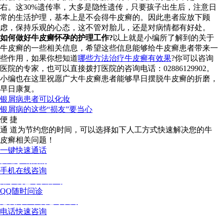
右。这30%遗传率，大多是隐性遗传，只要孩子出生后，注意日
常的生活护理，基本上是不会得牛皮癣的。因此患者应放下顾
虑，保持乐观的心态，这不管对胎儿，还是对病情都有好处。
如何做好牛皮癣怀孕的护理工作?
以上就是小编所了解到的关于
牛皮癣的一些相关信息，希望这些信息能够给牛皮癣患者带来一
些作用，如果你想知道
哪些方法治疗牛皮癣有效果
?你可以咨询
医院的专家，也可以直接拨打医院的咨询电话：02886129902。
小编也在这里祝愿广大牛皮癣患者能够早日摆脱牛皮癣的折磨，
早日康复。
银屑病患者可以化妆
银屑病的这些“损友”要当心
便 捷
通 道
为节约您的时间，可以选择如下人工方式快速解决您的牛
皮癣相关问题！
一键快速通话
快速诊断病情
手机在线咨询
用手机也可以咨询
QQ随时问诊
这次问，下次还可以问
电话快速咨询