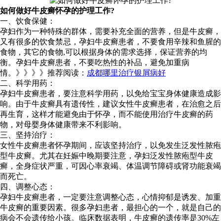
如何做好牛皮癣怀孕的护理工作?
一、饮食保健：
孕妇作为一种特殊的群体，需要补充全面的营养，但是牛皮癣，
又有很多的饮食禁忌，孕妇牛皮癣患者，不要食用辛辣和鱼腥的
食物，其它的食物,可以根据身体的需求选择，保证营养的均
衡。孕妇牛皮癣患者，不要吃热性的补品，避免加重病
情。》》》》推荐阅读：
成都哪里治疗银屑病好
二、科学用药：
孕妇牛皮癣患者，要注意科学用药，以免给宝宝身体健康造成影
响。由于牛皮癣具有遗传性，建议女性牛皮癣患者，在治愈之后
再生育，这样才能避免由于怀孕，而不能使用治疗牛皮癣的药
物，对母婴身体健康带来不利影响。
三、坚持治疗：
女性牛皮癣患者怀孕期间，应该坚持治疗，以免发生泛发性脓疱
型牛皮癣。尤其在妊娠中晚期要注意，孕妇泛发性脓疱型牛皮
癣，全身症状严重，可因心率衰竭、体温调节障碍或肾功能衰竭
而死亡。
四、调整心态：
孕妇牛皮癣患者，一定要注意调整心态，心情抑郁是诱发、加重
牛皮癣的重要因素。很多孕妇患者，最担心的一个，就是自己的
病会不会遗传给小孩。临床数据表明，牛皮癣的遗传率是30%左