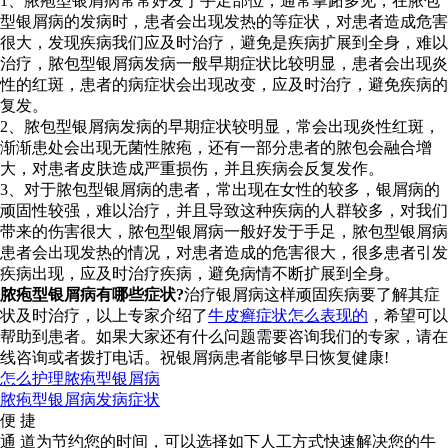
1、脓疱型银屑病常常好发于手足部位，通常掌跖多见，在脓包
型银屑病的发病时，患者会出现发热的等症状，对患者造成危害
很大，发现疾病我们应及时治疗，避免是疾病扩展到全身，难以
治疗，脓包型银屑病发病一般早期症状比较明显，患者会出现炎
性的红斑，患者的病症状会出现改变，应及时治疗，避免疾病的
复发。
2、脓包型银屑病发病的早期症状较明显，常会出现炎性红斑，
渐渐患处会出现无菌性脓疱，还有一部分患者的脓包会融合增
大，对患者皮肤造成严重损伤，并且疾病会反复发作。
3、对于脓包型银屑病的患者，常出现在女性的较多，银屑病的
顽固性较强，难以治疗，并且导致这种疾病的人群较多，对我们
带来的伤害很大，脓包型银屑病一般好发于手足，脓包型银屑病
患者会出现发热的情况，对患者造成的危害很大，很多患者引发
疾病出现，应及时治疗疾病，避免病情不断扩展到全身。
脓疱型银屑病有哪些症状?
治疗银屑病这样顽固疾病要了解其症
状及时治疗，以上专家介绍了
牛皮癣症状怎么表现的
，希望可以
帮助到患者。如果大家还有什么问题需要咨询我们的专家，请在
线咨询或者拨打电话。祝银屑病患者能够早日恢复健康!
怎么护理脓疱型银屑病
脓疱型银屑病发病症状
便 捷
通 道
为节约您的时间，可以选择如下人工方式快速解决您的牛