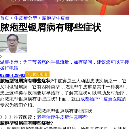
首页
>
牛皮癣分型
>
脓疱型牛皮癣
脓疱型银屑病有哪些症状
温馨提示：为了节省您的手机流量，如有疑问，建议您可以直接
拨打电话
02886129902
脓疱型银屑病有哪些症状?
牛皮癣是三大顽固皮肤疾病之一，它
又叫做银屑病，它有四种类型，脓疱型牛皮癣是其中一种类型，
患上这样类型疾病要尽早治疗，了解其症状可以帮助及时治疗，
那脓疱型银屑病有哪些症状?下面，就由
成都治疗牛皮癣医院
的
专家为我们介绍。
》》》推荐阅读：
老年治疗牛皮癣注意哪些
脓疱型银屑病有哪些症状?