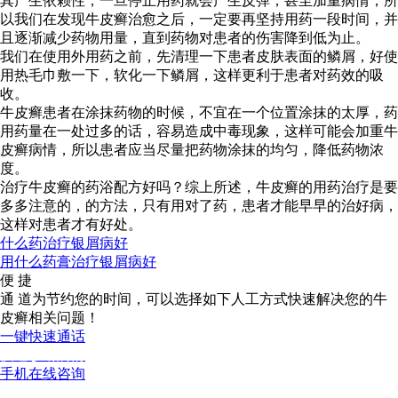
其产生依赖性，一旦停止用药就会产生反弹，甚至加重病情，所
以我们在发现牛皮癣治愈之后，一定要再坚持用药一段时间，并
且逐渐减少药物用量，直到药物对患者的伤害降到低为止。
我们在使用外用药之前，先清理一下患者皮肤表面的鳞屑，好使
用热毛巾敷一下，软化一下鳞屑，这样更利于患者对药效的吸
收。
牛皮癣患者在涂抹药物的时候，不宜在一个位置涂抹的太厚，药
用药量在一处过多的话，容易造成中毒现象，这样可能会加重牛
皮癣病情，所以患者应当尽量把药物涂抹的均匀，降低药物浓
度。
治疗牛皮癣的药浴配方好吗？综上所述，牛皮癣的用药治疗是要
多多注意的，的方法，只有用对了药，患者才能早早的治好病，
这样对患者才有好处。
什么药治疗银屑病好
用什么药膏治疗银屑病好
便 捷
通 道
为节约您的时间，可以选择如下人工方式快速解决您的牛
皮癣相关问题！
一键快速通话
快速诊断病情
手机在线咨询
用手机也可以咨询