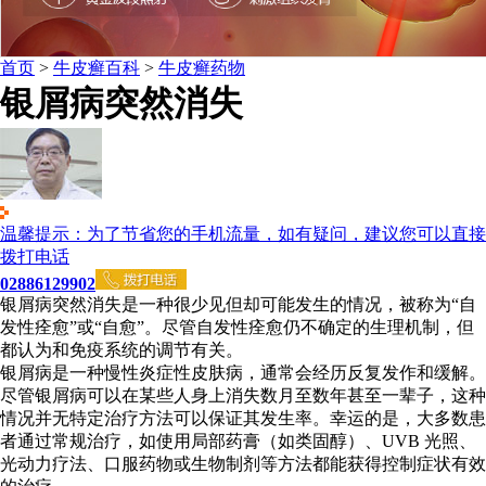
首页
>
牛皮癣百科
>
牛皮癣药物
银屑病突然消失
温馨提示：为了节省您的手机流量，如有疑问，建议您可以直接
拨打电话
02886129902
银屑病突然消失是一种很少见但却可能发生的情况，被称为“自
发性痊愈”或“自愈”。尽管自发性痊愈仍不确定的生理机制，但
都认为和免疫系统的调节有关。
银屑病是一种慢性炎症性皮肤病，通常会经历反复发作和缓解。
尽管银屑病可以在某些人身上消失数月至数年甚至一辈子，这种
情况并无特定治疗方法可以保证其发生率。幸运的是，大多数患
者通过常规治疗，如使用局部药膏（如类固醇）、UVB 光照、
光动力疗法、口服药物或生物制剂等方法都能获得控制症状有效