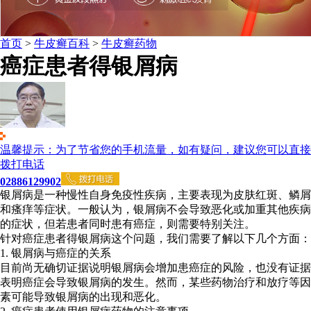
首页
>
牛皮癣百科
>
牛皮癣药物
癌症患者得银屑病
温馨提示：为了节省您的手机流量，如有疑问，建议您可以直接
拨打电话
02886129902
银屑病是一种慢性自身免疫性疾病，主要表现为皮肤红斑、鳞屑
和瘙痒等症状。一般认为，银屑病不会导致恶化或加重其他疾病
的症状，但若患者同时患有癌症，则需要特别关注。
针对癌症患者得银屑病这个问题，我们需要了解以下几个方面：
1. 银屑病与癌症的关系
目前尚无确切证据说明银屑病会增加患癌症的风险，也没有证据
表明癌症会导致银屑病的发生。然而，某些药物治疗和放疗等因
素可能导致银屑病的出现和恶化。