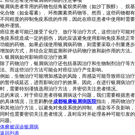
2. 癌症患者使用银屑病药物的注意事项
银屑病患者常用的药物包括角鲨烷类药物（如沙丁胺醇）、烷基
化合物（如金霉素）、环孢菌素类药物等。然而，这些药物都有
不同程度的抑制免疫系统的作用，因此在癌症患者中使用时需要
格外谨慎。
癌症患者可能已接受了化疗、放疗等治疗方式，这些治疗可能对
免疫系统造成一定的损伤，因此应该避免使用影响免疫系统正常
功能的药物。如果必须使用银屑病药物，则需要采取小剂量逐步
增加的方式，并结合定期监测和评估药物疗效和副作用的方法。
3. 银屑病如何影响癌症治疗效果
除了药物治疗，银屑病治疗还包括基因治疗和生物制剂治疗等方
法。而这些治疗方法可能会对癌症治疗产生影响。
例如，生物治疗可能增加感染的风险，而感染可能导致癌症治疗
的暂停或延迟，进而影响治疗的效果。因此，在进行银屑病治疗
时，需要特别谨慎选用治疗方法，并密切关注患者情况。
总的来说，对于癌症患者得银屑病这个问题，我们需要根据患者
的具体情况，注意斟酌使
成都银康银屑病医院
指出，用药物治疗
和其他治疗方法，以避免对免疫系统的抑制、感染等不良影响，
同时也需要密切关注患者情况，及时应对并处理各种可能引发的
问题。
体癣被误诊银屑病
返回列表