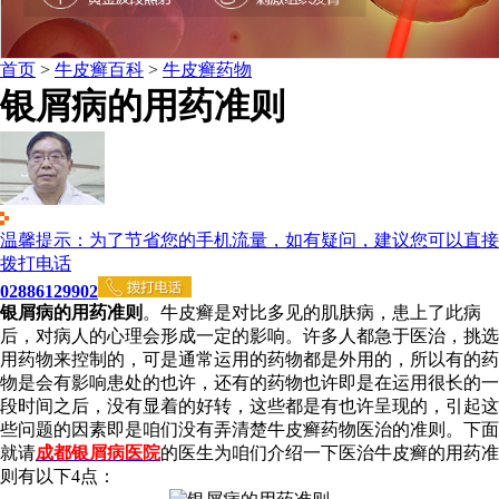
首页
>
牛皮癣百科
>
牛皮癣药物
银屑病的用药准则
温馨提示：为了节省您的手机流量，如有疑问，建议您可以直接
拨打电话
02886129902
银屑病的用药准则
。牛皮癣是对比多见的肌肤病，患上了此病
后，对病人的心理会形成一定的影响。许多人都急于医治，挑选
用药物来控制的，可是通常运用的药物都是外用的，所以有的药
物是会有影响患处的也许，还有的药物也许即是在运用很长的一
段时间之后，没有显着的好转，这些都是有也许呈现的，引起这
些问题的因素即是咱们没有弄清楚牛皮癣药物医治的准则。下面
就请
成都银屑病医院
的医生为咱们介绍一下医治牛皮癣的用药准
则有以下4点：