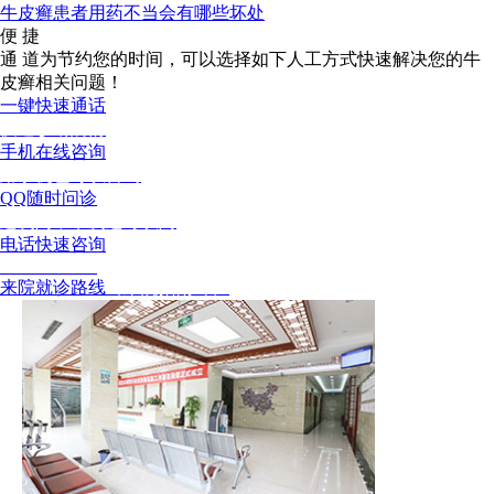
牛皮癣患者用药不当会有哪些坏处
便 捷
通 道
为节约您的时间，可以选择如下人工方式快速解决您的牛
皮癣相关问题！
一键快速通话
快速诊断病情
手机在线咨询
用手机也可以咨询
QQ随时问诊
这次问，下次还可以问
电话快速咨询
02886129902
来院就诊路线
（来院指南针）