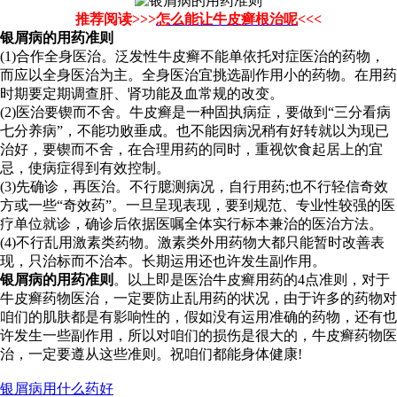
推荐阅读>>>
怎么能让牛皮癣根治呢
<<<
银屑病的用药准则
(1)合作全身医治。泛发性牛皮癣不能单依托对症医治的药物，
而应以全身医治为主。全身医治宜挑选副作用小的药物。在用药
时期要定期调查肝、肾功能及血常规的改变。
(2)医治要锲而不舍。牛皮癣是一种固执病症，要做到“三分看病
七分养病”，不能功败垂成。也不能因病况稍有好转就以为现已
治好，要锲而不舍，在合理用药的同时，重视饮食起居上的宜
忌，使病症得到有效控制。
(3)先确诊，再医治。不行臆测病况，自行用药;也不行轻信奇效
方或一些“奇效药”。一旦呈现表现，要到规范、专业性较强的医
疗单位就诊，确诊后依据医嘱全体实行标本兼治的医治方法。
(4)不行乱用激素类药物。激素类外用药物大都只能暂时改善表
现，只治标而不治本。长期运用还也许发生副作用。
银屑病的用药准则
。以上即是医治牛皮癣用药的4点准则，对于
牛皮癣药物医治，一定要防止乱用药的状况，由于许多的药物对
咱们的肌肤都是有影响性的，假如没有运用准确的药物，还有也
许发生一些副作用，所以对咱们的损伤是很大的，牛皮癣药物医
治，一定要遵从这些准则。祝咱们都能身体健康!
银屑病用什么药好