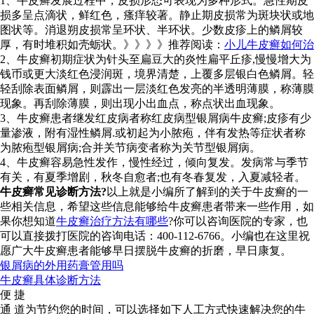
1、牛皮癣发展过程中，皮损形态可表现为多种形式。急性期皮
损多呈点滴状，鲜红色，瘙痒较著。静止期皮损常为斑块状或地
图状等。消退朔皮损常呈环状、半环状。少数皮疹上的鳞屑较
厚，有时堆积如壳蛎状。》》》》推荐阅读：
小儿牛皮癣如何治
2、牛皮癣初期症状为针头至扁豆大的炎性扁平丘疹,慢慢增大为
钱币或更大淡红色浸润斑，境界清楚，上覆多层银白色鳞屑。轻
轻刮除表面鳞屑，则霹出一层淡红色发亮的半透明薄膜，称薄膜
现象。再刮除薄膜，则出现小出血点，称点状出血现象。
3、牛皮癣患者继发红皮病者称红皮病型银屑病牛皮癣;皮疹有少
量渗液，附有湿性鳞屑.或初起为小脓疱，伴有发热等症状者称
为脓疱型银屑病;合并关节病变者称为关节型银屑病。
4、牛皮癣容易急性发作，慢性经过，倾向复发。发病常与季节
有关，有夏季增剧，秋冬自愈者;也有冬春复发，入夏减轻者。
牛皮癣常见诊断方法?
以上就是小编所了解到的关于牛皮癣的一
些相关信息，希望这些信息能够给牛皮癣患者带来一些作用，如
果你想知道
牛皮癣治疗方法有哪些
?你可以咨询医院的专家，也
可以直接拨打医院的咨询电话：400-112-6766。小编也在这里祝
愿广大牛皮癣患者能够早日摆脱牛皮癣的折磨，早日康复。
银屑病的外用药膏管用吗
牛皮癣具体诊断方法
便 捷
通 道
为节约您的时间，可以选择如下人工方式快速解决您的牛