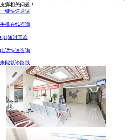
皮癣相关问题！
一键快速通话
快速诊断病情
手机在线咨询
用手机也可以咨询
QQ随时问诊
这次问，下次还可以问
电话快速咨询
02886129902
来院就诊路线
（来院指南针）