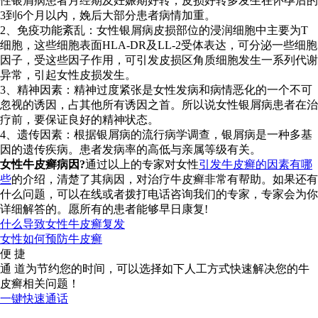
性银屑病患者月经期及妊娠期好转，皮损好转多发生在怀孕后的
3到6个月以内，娩后大部分患者病情加重。
2、免疫功能紊乱：女性银屑病皮损部位的浸润细胞中主要为T
细胞，这些细胞表面HLA-DR及LL-2受体表达，可分泌一些细胞
因子，受这些因子作用，可引发皮损区角质细胞发生一系列代谢
异常，引起女性皮损发生。
3、精神因素：精神过度紧张是女性发病和病情恶化的一个不可
忽视的诱因，占其他所有诱因之首。所以说女性银屑病患者在治
疗前，要保证良好的精神状态。
4、遗传因素：根据银屑病的流行病学调查，银屑病是一种多基
因的遗传疾病。患者发病率的高低与亲属等级有关。
女性牛皮癣病因?
通过以上的专家对女性
引发牛皮癣的因素有哪
些
的介绍，清楚了其病因，对治疗牛皮癣非常有帮助。如果还有
什么问题，可以在线或者拨打电话咨询我们的专家，专家会为你
详细解答的。愿所有的患者能够早日康复!
什么导致女性牛皮癣复发
女性如何预防牛皮癣
便 捷
通 道
为节约您的时间，可以选择如下人工方式快速解决您的牛
皮癣相关问题！
一键快速通话
快速诊断病情