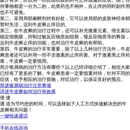
媒介有关，所以用一些抗组织胺的药可止痒或减轻症状。由于任
何事物都是一分为二的，此类药也不例外，在止痒的同时副作用
也不可避免。
第二、采用局部麻醉剂对有好处，它可以使局部的皮肤神经末梢
暂时失活，达到牛皮癣止痒目的。
第三、在牛皮癣的治疗过程中，还可以补充微量元素、维生素以
稳定细胞膜，抑制过敏反应物质如组胺，慢反应物质等的释放，
达到牛皮癣止痒的功能，也对治疗牛皮癣的有帮助。
第四、牛皮癣的治疗非常重要，除了以上几种治疗方法外，牛皮
癣患者还可以外用一些不含激素的止痒药膏。对于激素类止痒药
膏，牛皮癣一定要慎用。
简介银屑病的治疗方法有哪些？以上已经详细介绍了，相信大家
已经有了更多的了解。牛皮癣患者一定要慎重对待，针对不同的
症状，给予相应的治疗措施，对症治疗，以保证良好的预后。
简述银屑病治疗注意事项
详述牛皮癣如何治疗有效果
便 捷
通 道
为节约您的时间，可以选择如下人工方式快速解决您的牛
皮癣相关问题！
一键快速通话
快速诊断病情
手机在线咨询