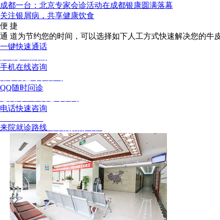
成都一台：北京专家会诊活动在成都银康圆满落幕
关注银屑病，共享健康饮食
便 捷
通 道
为节约您的时间，可以选择如下人工方式快速解决您的牛
一键快速通话
快速诊断病情
手机在线咨询
用手机也可以咨询
QQ随时问诊
这次问，下次还可以问
电话快速咨询
02886129902
来院就诊路线
（来院指南针）