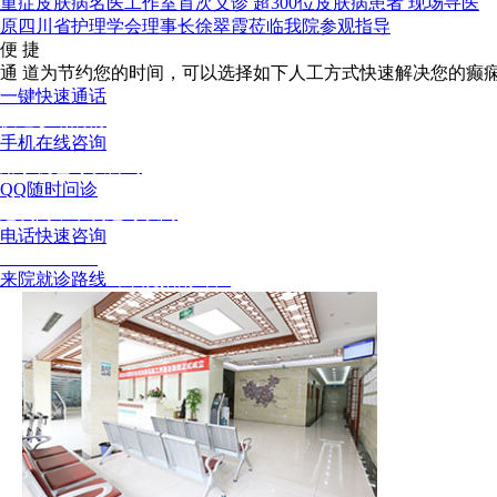
重症皮肤病名医工作室首次义诊 超300位皮肤病患者 现场寻医
原四川省护理学会理事长徐翠霞莅临我院参观指导
便 捷
通 道
为节约您的时间，可以选择如下人工方式快速解决您的癫
一键快速通话
快速诊断病情
手机在线咨询
用手机也可以咨询
QQ随时问诊
这次问，下次还可以问
电话快速咨询
15002805001
来院就诊路线
（来院指南针）