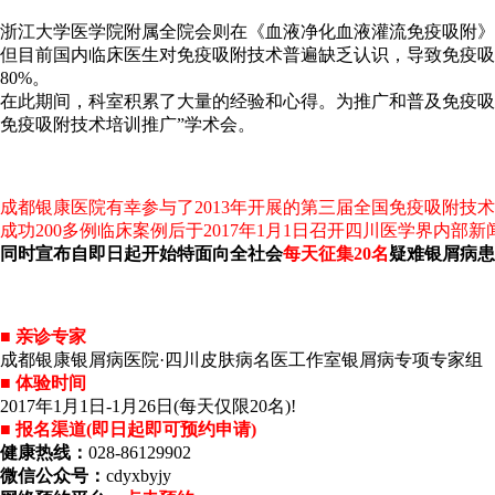
浙江大学医学院附属全院会则在《血液净化血液灌流免疫吸附》
但目前国内临床医生对免疫吸附技术普遍缺乏认识，导致免疫吸
80%。
在此期间，科室积累了大量的经验和心得。为推广和普及免疫吸
免疫吸附技术培训推广”学术会。
成都银康医院有幸参与了2013年开展的第三届全国免疫吸附技术
成功200多例临床案例后于2017年1月1日召开四川医学界内
同时宣布自即日起开始特面向全社会
每天征集20名
疑难银屑病患
■ 亲诊专家
成都银康银屑病医院·四川皮肤病名医工作室银屑病专项专家组
■ 体验时间
2017年1月1日-1月26日(每天仅限20名)!
■ 报名渠道(即日起即可预约申请)
健康热线：
028-86129902
微信公众号：
cdyxbyjy