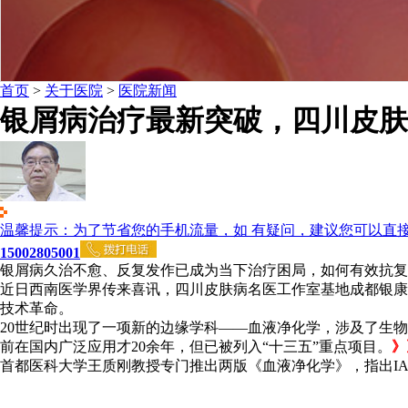
首页
>
关于医院
>
医院新闻
银屑病治疗最新突破，四川皮肤
温馨提示：为了节省您的手机流量，如 有疑问，建议您可以直
15002805001
银屑病久治不愈、反复发作已成为当下治疗困局，如何有效抗复
近日西南医学界传来喜讯，四川皮肤病名医工作室基地成都银康银屑
技术革命。
20世纪时出现了一项新的边缘学科——血液净化学，涉及了生物
前在国内广泛应用才20余年，但已被列入“十三五”重点项目。
》
首都医科大学王质刚教授专门推出两版《血液净化学》，指出I