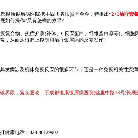
成都银康银屑病医院携手四川省扶贫基金会，特推出
“2+1治疗套餐
底如何操作?又有怎样的效果?
疫复合物、炎症介质(补体、C反应蛋白、纤维蛋白原等)、细胞因
常，从而从根源上控制和治疗银屑病的反复发作。
其发病涉及机体免疫反应的很多环节，还是一种免疫相关性疾病
限，落实医改，于成都银康银屑病医院(锦里中路18号)长期坐诊，节
电话：028-86129902