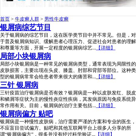
首页
>
牛皮癣人群
>
男性牛皮癣
银屑病综艺节目
关于银屑病的综艺节目，这在医学类节目中并不常见。但是，对
于普及银屑病知识、缓解患者心理压力、促进社会对患者的理解
和尊重等方面，开展一定程度的银屑病综艺...
【详细】
局部小块银屑病
局部小块银屑病是一种常见的银屑病类型，通常表现为局限性的
皮肤损害，主要出现在头皮、膝盖、肘部和背部等部位。这种类
型的银屑病常常会给患者带来很大的痛苦和...
【详细】
三针 银屑病
三针疫苗治疗银屑病是否有效？银屑病是一种以皮肤发红、脱皮
和鳞屑等症状为主的慢性炎症性疾病，其发病原因与免疫系统异
常作用有关。目前，银屑病的治疗主要包括...
【详细】
银屑病偏方 贴吧
银屑病是一种慢性皮肤病，治疗需要严谨的方案和专业的医生，
不应盲目尝试偏方。贴吧和其他互联网平台上很多人分享的所
谓“银屑病偏方”，很多并没有经过科学验证...
【详细】