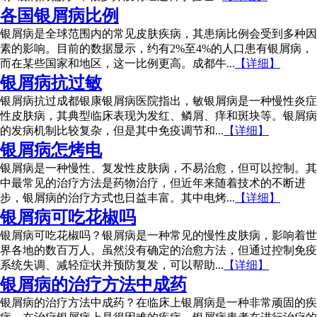
各国银屑病比例
银屑病是全球范围内的常见皮肤疾病，其患病比例会受到多种因
素的影响。目前的数据显示，约有2%至4%的人口患有银屑病，
而在某些国家和地区，这一比例更高。成都牛...
【详细】
银屑病抗过敏
银屑病抗过成都银康银屑病医院指出，敏银屑病是一种慢性炎症
性皮肤病，其典型临床表现为发红、鳞屑、痒和斑块等。银屑病
的发病机制比较复杂，但是其中免疫调节和...
【详细】
银屑病怎烤电
银屑病是一种慢性、复发性皮肤病，不易治愈，但可以控制。其
中最常见的治疗方法是药物治疗，但近年来随着技术的不断进
步，银屑病的治疗方式也日益丰富。其中电烤...
【详细】
银屑病可吃花椒吗
银屑病可吃花椒吗？银屑病是一种常见的慢性皮肤病，影响着世
界各地的数百万人。虽然没有确定的治愈方法，但通过控制免疫
系统失调、减轻症状并预防复发，可以帮助...
【详细】
银屑病的治疗方法中成药
银屑病的治疗方法中成药？在临床上银屑病是一种非常顽固的疾