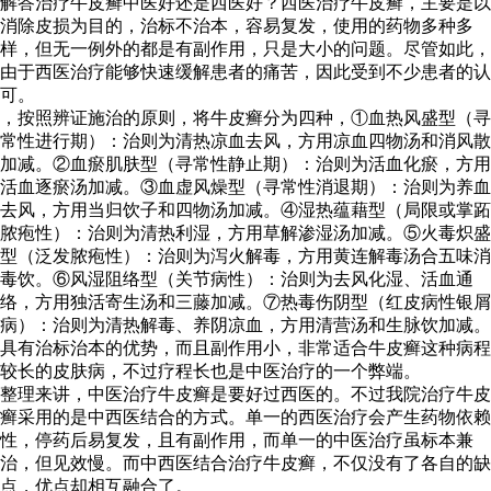
解答治疗牛皮癣中医好还是西医好？西医治疗牛皮癣，主要是以
消除皮损为目的，治标不治本，容易复发，使用的药物多种多
样，但无一例外的都是有副作用，只是大小的问题。尽管如此，
由于西医治疗能够快速缓解患者的痛苦，因此受到不少患者的认
可。
，按照辨证施治的原则，将牛皮癣分为四种，①血热风盛型（寻
常性进行期）：治则为清热凉血去风，方用凉血四物汤和消风散
加减。②血瘀肌肤型（寻常性静止期）：治则为活血化瘀，方用
活血逐瘀汤加减。③血虚风燥型（寻常性消退期）：治则为养血
去风，方用当归饮子和四物汤加减。④湿热蕴藉型（局限或掌跖
脓疱性）：治则为清热利湿，方用草解渗湿汤加减。⑤火毒炽盛
型（泛发脓疱性）：治则为泻火解毒，方用黄连解毒汤合五味消
毒饮。⑥风湿阻络型（关节病性）：治则为去风化湿、活血通
络，方用独活寄生汤和三藤加减。⑦热毒伤阴型（红皮病性银屑
病）：治则为清热解毒、养阴凉血，方用清营汤和生脉饮加减。
具有治标治本的优势，而且副作用小，非常适合牛皮癣这种病程
较长的皮肤病，不过疗程长也是中医治疗的一个弊端。
整理来讲，中医治疗牛皮癣是要好过西医的。不过我院治疗牛皮
癣采用的是中西医结合的方式。单一的西医治疗会产生药物依赖
性，停药后易复发，且有副作用，而单一的中医治疗虽标本兼
治，但见效慢。而中西医结合治疗牛皮癣，不仅没有了各自的缺
点，优点却相互融合了。